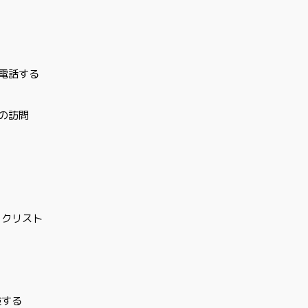
に電話する
）の訪問
ックリスト
検する