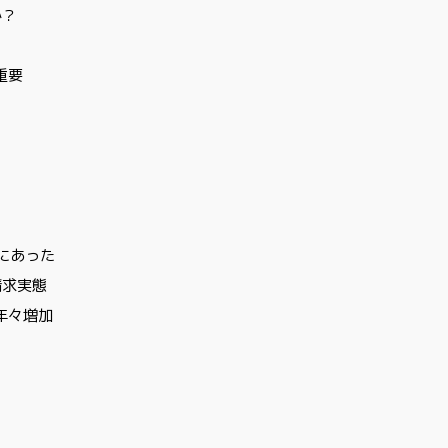
か？
重要
にあった
請求実態
年々増加