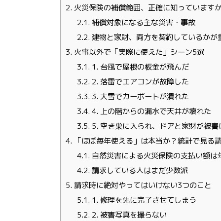
2.
火災保険の補償範囲、正確に知っています
2.1.
補償対象になる主な災害・事故
2.2.
建物と家財、両方を契約しているかが
3.
火事以外で「実際に使えた」シーン5選
3.1.
1. 台風で屋根の板金が飛んだ
3.2.
2. 落雷でエアコンが故障した
3.3.
3. 大雪でカーポートが潰れた
3.4.
4. 上の階からの漏水で天井が壊れた
3.5.
5. 空き巣に入られ、ドアと家財が被害
4.
「ほぼ毎年使える」は本当か？統計で見る
4.1.
自然災害による火災保険の支払い額は
4.2.
請求している人はまだ少数派
5.
請求時に絶対やってはいけない3つのこと
5.1.
1. 修理を先に完了させてしまう
5.2.
2. 被害写真を撮らない