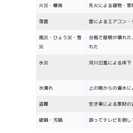
火災・爆発
失火による建物・家
落雷
雷によるエアコン・
風災・ひょう災・雪
台風で屋根が壊れた
災
れた
水災
河川氾濫による床下
水濡れ
上の階からの漏水に
盗難
空き巣による家財の
破損・汚損
誤ってテレビを倒し