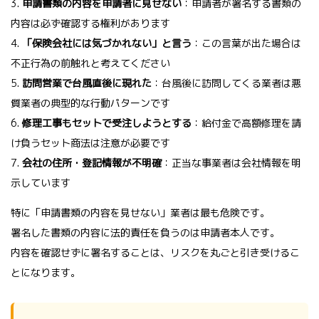
3.
申請書類の内容を申請者に見せない
：申請者が署名する書類の
内容は必ず確認する権利があります
4.
「保険会社には気づかれない」と言う
：この言葉が出た場合は
不正行為の前触れと考えてください
5.
訪問営業で台風直後に現れた
：台風後に訪問してくる業者は悪
質業者の典型的な行動パターンです
6.
修理工事もセットで受注しようとする
：給付金で高額修理を請
け負うセット商法は注意が必要です
7.
会社の住所・登記情報が不明確
：正当な事業者は会社情報を明
示しています
特に「申請書類の内容を見せない」業者は最も危険です。
署名した書類の内容に法的責任を負うのは申請者本人です。
内容を確認せずに署名することは、リスクを丸ごと引き受けるこ
とになります。