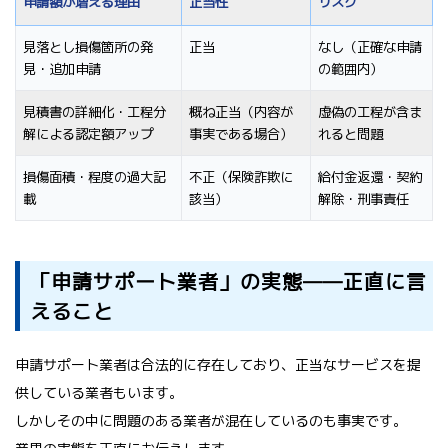
申請額が増える理由
正当性
リスク
見落とし損傷箇所の発
正当
なし（正確な申請
見・追加申請
の範囲内）
見積書の詳細化・工程分
概ね正当（内容が
虚偽の工程が含ま
解による認定額アップ
事実である場合）
れると問題
損傷面積・程度の過大記
不正（保険詐欺に
給付金返還・契約
載
該当）
解除・刑事責任
「申請サポート業者」の実態——正直に言
えること
申請サポート業者は合法的に存在しており、正当なサービスを提
供している業者もいます。
しかしその中に問題のある業者が混在しているのも事実です。