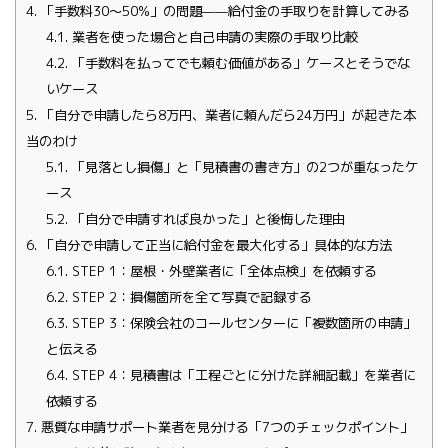
4.
「手数料30〜50%」の問題——給付金の手取りを計算してみる
4.1.
業者を使った場合と自己申請の実際の手取り比較
4.2.
「手数料を払ってでも頼む価値がある」ケースとそうでな
いケース
5.
「自分で申請したら8万円、業者に頼んだら24万円」が起きた本
当のわけ
5.1.
「見落とし損傷」と「見積書の書き方」の2つが重なったケ
ース
5.2.
「自分で申請すれば良かった」と後悔した理由
6.
「自分で申請して正当に給付金を最大化する」具体的な方法
6.1.
STEP 1：屋根・外壁業者に「全体点検」を依頼する
6.2.
STEP 2：損傷箇所を全て写真で記録する
6.3.
STEP 3：保険会社のコールセンターに「複数箇所の申請」
と伝える
6.4.
STEP 4：見積書は「工程ごとに分けた詳細記載」を業者に
依頼する
7.
悪質な申請サポート業者を見分ける「7つのチェックポイント」