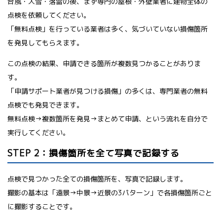
台風・大雪・落雷の後、まず専門の屋根・外壁業者に建物全体の
点検を依頼してください。
「無料点検」を行っている業者は多く、気づいていない損傷箇所
を発見してもらえます。
この点検の結果、申請できる箇所が複数見つかることがありま
す。
「申請サポート業者が見つける損傷」の多くは、専門業者の無料
点検でも発見できます。
無料点検→複数箇所を発見→まとめて申請、という流れを自分で
実行してください。
STEP 2：損傷箇所を全て写真で記録する
点検で見つかった全ての損傷箇所を、写真で記録します。
撮影の基本は「遠景→中景→近景の3パターン」で各損傷箇所ごと
に撮影することです。