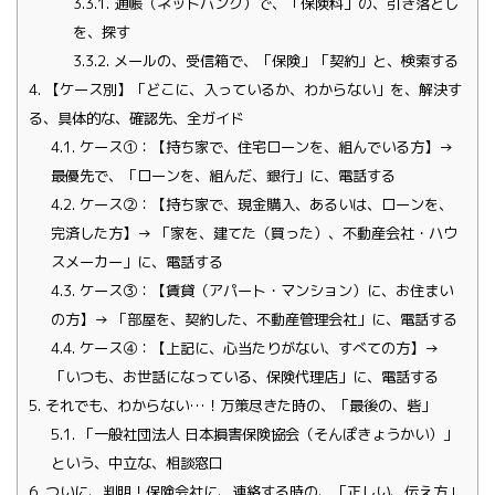
3.3.1.
通帳（ネットバンク）で、「保険料」の、引き落とし
を、探す
3.3.2.
メールの、受信箱で、「保険」「契約」と、検索する
4.
【ケース別】「どこに、入っているか、わからない」を、解決す
る、具体的な、確認先、全ガイド
4.1.
ケース①：【持ち家で、住宅ローンを、組んでいる方】→
最優先で、「ローンを、組んだ、銀行」に、電話する
4.2.
ケース②：【持ち家で、現金購入、あるいは、ローンを、
完済した方】→ 「家を、建てた（買った）、不動産会社・ハウ
スメーカー」に、電話する
4.3.
ケース③：【賃貸（アパート・マンション）に、お住まい
の方】→ 「部屋を、契約した、不動産管理会社」に、電話する
4.4.
ケース④：【上記に、心当たりがない、すべての方】→
「いつも、お世話になっている、保険代理店」に、電話する
5.
それでも、わからない…！万策尽きた時の、「最後の、砦」
5.1.
「一般社団法人 日本損害保険協会（そんぽきょうかい）」
という、中立な、相談窓口
6.
ついに、判明！保険会社に、連絡する時の、「正しい、伝え方」