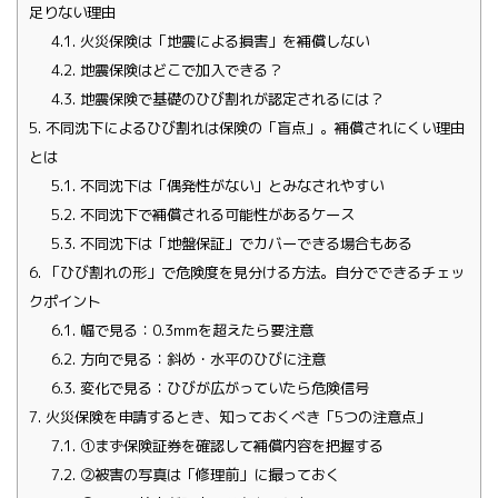
足りない理由
4.1.
火災保険は「地震による損害」を補償しない
4.2.
地震保険はどこで加入できる？
4.3.
地震保険で基礎のひび割れが認定されるには？
5.
不同沈下によるひび割れは保険の「盲点」。補償されにくい理由
とは
5.1.
不同沈下は「偶発性がない」とみなされやすい
5.2.
不同沈下で補償される可能性があるケース
5.3.
不同沈下は「地盤保証」でカバーできる場合もある
6.
「ひび割れの形」で危険度を見分ける方法。自分でできるチェッ
クポイント
6.1.
幅で見る：0.3mmを超えたら要注意
6.2.
方向で見る：斜め・水平のひびに注意
6.3.
変化で見る：ひびが広がっていたら危険信号
7.
火災保険を申請するとき、知っておくべき「5つの注意点」
7.1.
①まず保険証券を確認して補償内容を把握する
7.2.
②被害の写真は「修理前」に撮っておく