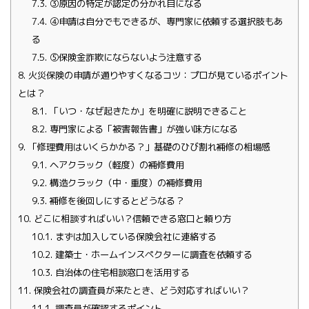
7.3.
③原因の特定が認定の分かれ目になる
7.4.
④申請は自分でもできるが、専門家に依頼する選択肢もあ
る
7.5.
⑤保険金詐欺にならないよう注意する
8.
火災保険の申請が通りやすくなるコツ：プロが見ているポイント
とは？
8.1.
「いつ・なぜ起きたか」を明確に説明できること
8.2.
専門家による「被害報告書」が強い味方になる
9.
「修理費用はいくらかかる？」基礎のひび割れ補修の相場感
9.1.
ヘアクラック（軽度）の補修費用
9.2.
構造クラック（中・重度）の補修費用
9.3.
補修を後回しにするとどうなる？
10.
どこに相談すればいい？信頼できる窓口と頼り方
10.1.
まずは加入している保険会社に連絡する
10.2.
建築士・ホームインスペクターに調査を依頼する
10.3.
自治体の住宅相談窓口を活用する
11.
保険会社の調査員が来たとき、どう対応すればいい？
11.1.
調査員が確認するポイント