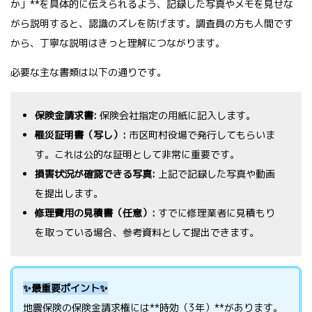
か」**を具体的に伝えられるよう、記録した写真やメモを見せな
がら説明すると、認識のズレを防げます。調査員の方も人間です
から、丁寧な説明はきっと理解につながります。
必要な主な書類は以下の通りです。
保険金請求書:
保険会社指定の用紙に記入します。
罹災証明書（写し）:
市区町村役場で発行してもらいま
す。これは公的な証明として非常に重要です。
損害状況が確認できる写真:
上記で記録した写真や動画
を提出します。
修理費用の見積書（任意）:
すでに修理業者に見積もり
を取っている場合、参考資料として提出できます。
✨最重要ポイント✨
地震保険の保険金請求権には**時効（3年）**があります。