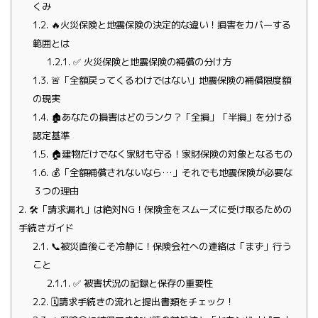
くみ
1.2.
🔥火災保険と地震保険の決定的な違い！損害をカバーする
範囲とは
1.2.1.
✅ 火災保険と地震保険の補償の分け方
1.3.
🚨「全額戻ってくるわけではない」地震保険の補償限度額
の現実
1.4.
🏚️あなたの損害はどのランク？「全損」「半損」を分ける
認定基準
1.5.
🏠建物だけでなく家財も守る！家財保険の対象となるもの
1.6.
💰「全額補償されないなら…」それでも地震保険が必要な
３つの理由
2.
🛠️「請求漏れ」は絶対NG！保険金をスムーズに受け取るための
手続きガイド
2.1.
📞被災直後こそ冷静に！保険会社への連絡は「まず」行う
こと
2.1.1.
✅ 被害状況の記録と保存の重要性
2.2.
🗓️請求手続きの流れと提出書類をチェック！