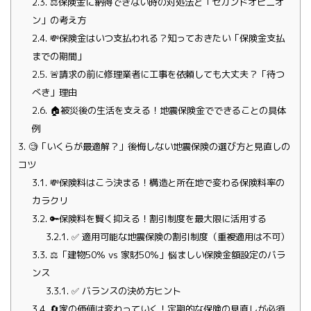
2.3.
⚖️保険金に納得できない時の対処法と「セカンドオピニオ
ン」の考え方
2.4.
💸保険金はいつ支払われる？知っておきたい「保険金支払
までの期間」
2.5.
🚨請求の前に修理業者に工事を依頼しても大丈夫？「待つ
べき」理由
2.6.
🏠被災後の生活を支える！地震保険金でできることの具体
例
3.
🧐「いくらが最適解？」後悔しない地震保険の選び方と見直しの
コツ
3.1.
💸保険料はこう決まる！構造と所在地で変わる保険料率の
カラクリ
3.2.
🔑保険料を賢く抑える！割引制度を最大限に活用する
3.2.1.
✅ 適用可能な地震保険の割引制度（重複適用は不可）
3.3.
⚖️「建物50％ vs 家財50％」悩ましい保険金額設定のバラ
ンス
3.3.1.
✅ バランスの決め方ヒント
3.4.
🔄家の価値は変わっていく！定期的な保険の見直しが必須