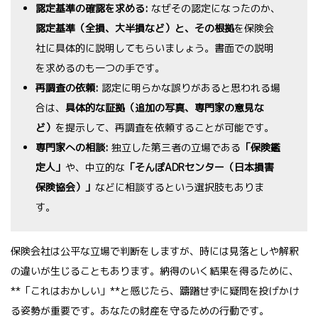
認定基準の確認を求める:
なぜその認定になったのか、
認定基準（全損、大半損など）と、その根拠
を保険会
社に具体的に説明してもらいましょう。書面での説明
を求めるのも一つの手です。
再調査の依頼:
認定に明らかな誤りがあると思われる場
合は、
具体的な証拠（追加の写真、専門家の意見な
ど）
を提示して、再調査を依頼することが可能です。
専門家への相談:
独立した第三者の立場である
「保険鑑
定人」
や、中立的な
「そんぽADRセンター（日本損害
保険協会）」
などに相談するという選択肢もありま
す。
保険会社は公平な立場で判断をしますが、時には見落としや解釈
の違いが生じることもあります。納得のいく結果を得るために、
**「これはおかしい」**と感じたら、躊躇せずに疑問を投げかけ
る姿勢が重要です。あなたの財産を守るための行動です。