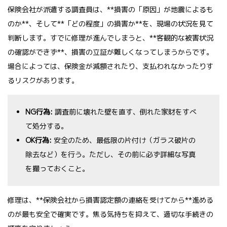
保険会社が派遣する調査員は、**損害の「原因」が地震によるも
のか**、そして**「どの程度」の損害か**を、現場の状況を見て
判断します。すでに修理が進んでしまうと、**客観的な被害状況
の確認ができず**、損害の立証が難しくなってしまうからです。
場合によっては、保険金が減額されたり、支払われなかったりす
るリスクがあります。
NG行為:
調査前に壊れた壁を直す、倒れた家財をすべ
て処分する。
OK行為:
安全のため、最低限の片付け（ガラス破片の
除去など）を行う。ただし、その前に必ず詳細な写真
を撮っておくこと。
修理は、**保険会社から損害認定額の連絡を受けてから**進める
のが最も安全で確実です。焦る気持ちを抑えて、適切な手続きの