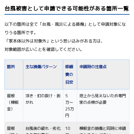
台風被害として申請できる可能性がある箇所一覧
以下の箇所は全て「台風・風災による損傷」として申請対象にな
りうる箇所です。
「家本体以外は対象外」という思い込みがある方は、
対象範囲が広いことを確認してください。
箇所
主な損傷パターン
修繕
申請時の注意点
費の
目安
屋根
浮き・釘の抜け・剥
5
地上から見えないため専門
（棟板
がれ
万〜
家の点検が必要
金）
25万
円
屋根
台風後の破れ・劣化
10
棟板金の損傷と同時に申請