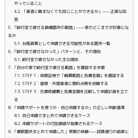
やっていること
4.2.
「業者に頼まなくても同じことができるか」——正直な回
答
5.
「給付金で直せる損傷箇所の範囲」——家のどこまでが対象にな
るか
5.1.
台風被害として申請できる可能性がある箇所一覧
6.
「給付金で直せなかった」パターンと、その理由
6.1.
給付金で直せなかった主な理由
7.
「自分の家で給付金で直せる範囲」を確認する手順
7.1.
STEP 1：保険証券で「補償範囲と免責金額」を確認する
7.2.
STEP 2：屋根・外壁業者に無料点検を依頼する
7.3.
STEP 3：合算修繕費と免責金額を比較して申請計画を立て
る
8.
「申請サポートを使うか・自己申請するか」の正しい判断基準
8.1.
自己申請でまとめて申請できるケース
8.2.
申請サポートの付加価値が発揮されるケース
9.
「複数箇所まとめて申請した」実際の体験——試算通りの結果に