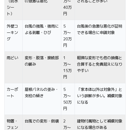
（防水
の急激な悪化
万〜
されることが多い
シー
40万
ト）
円
外壁コ
台風の強風・強雨に
5
台風後の急激な悪化が証明
ーキン
よる剥離・ひび
万〜
できる場合に申請対象
グ
20万
円
雨どい
変形・脱落・接続部
1
軽微な変形でも他の損傷と
の緩み
万〜
合算すると免責超えになり
15万
やすい
円
カーポ
屋根パネルの歪み・
5
「家本体以外は対象外」と
ート
支柱の傾き
万〜
いう誤解が多い。補償対象
50万
になる
円
物置・
台風での変形・倒壊
2
建物付属物として補償対象
フェン
万〜
になる場合がある